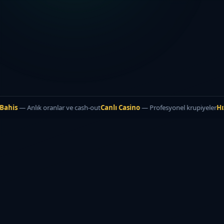
Bahis
— Anlık oranlar ve cash-out
Canlı Casino
— Profesyonel krupiyeler
Hız