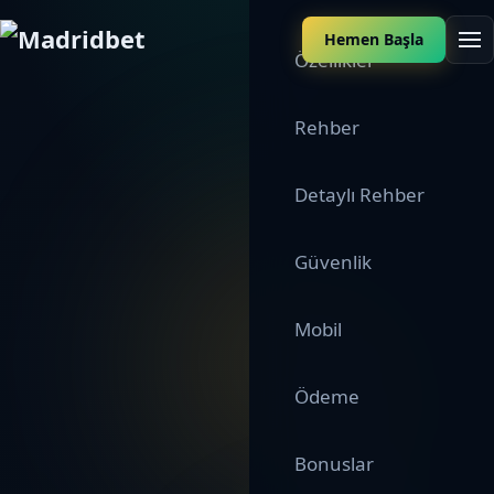
Hemen Başla
Özellikler
Rehber
Detaylı Rehber
Güvenlik
Mobil
Ödeme
Bonuslar