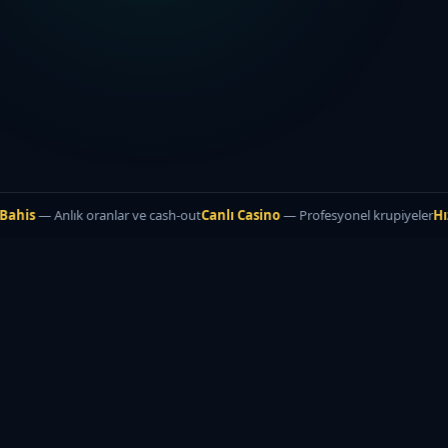
Bahis
— Anlık oranlar ve cash-out
Canlı Casino
— Profesyonel krupiyeler
Hız