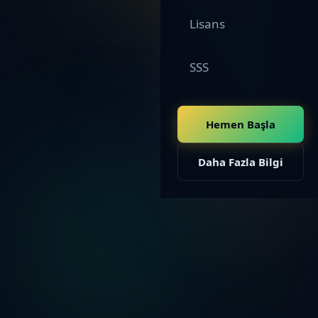
Lisans
SSS
Hemen Başla
Daha Fazla Bilgi