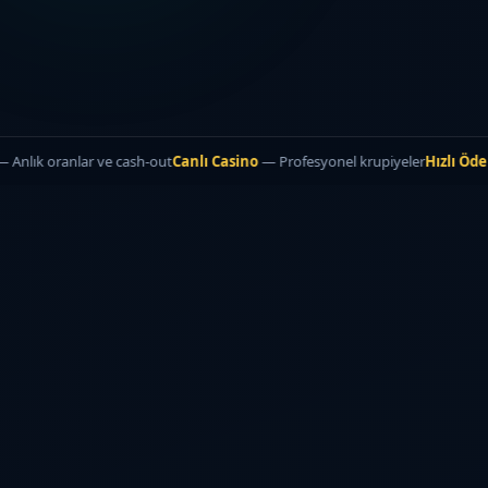
ık oranlar ve cash-out
Canlı Casino
— Profesyonel krupiyeler
Hızlı Ödeme