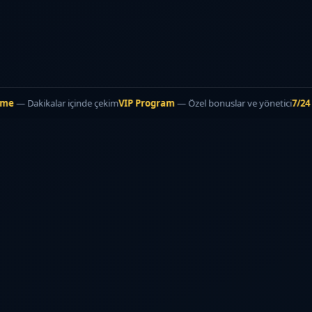
— Dakikalar içinde çekim
VIP Program
— Özel bonuslar ve yönetici
7/24 De