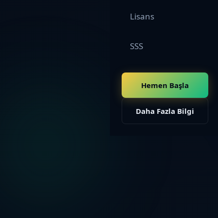
Lisans
SSS
Hemen Başla
Daha Fazla Bilgi