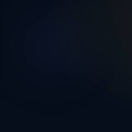
ve VIP progr
birleşiyor. Güvenl
ve zengin promos