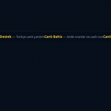
stek
— Türkçe canlı yardım
Canlı Bahis
— Anlık oranlar ve cash-out
Canlı Ca