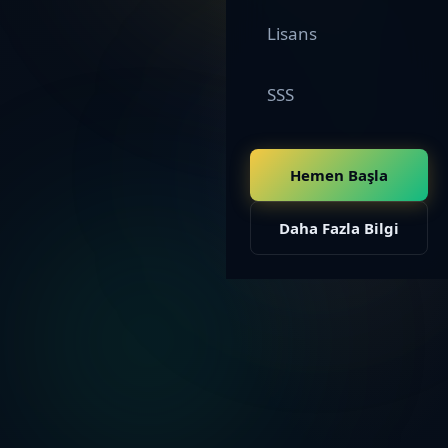
Lisans
SSS
Hemen Başla
Daha Fazla Bilgi