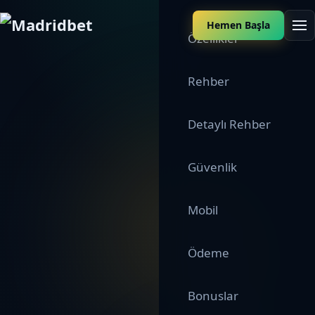
Hemen Başla
Özellikler
Rehber
Detaylı Rehber
Güvenlik
Mobil
Ödeme
Bonuslar