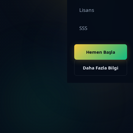
Lisans
SSS
Hemen Başla
Daha Fazla Bilgi