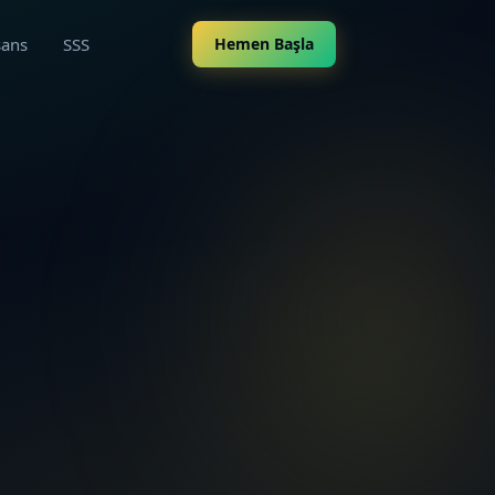
sans
SSS
Hemen Başla
his Ekosistemi
nlı casino, slot oyunları