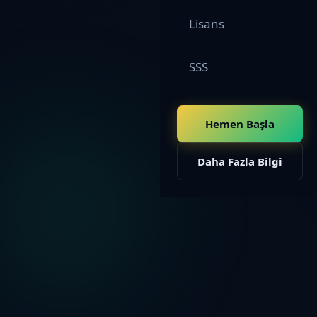
Lisans
SSS
Hemen Başla
Daha Fazla Bilgi