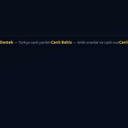
stek
— Türkçe canlı yardım
Canlı Bahis
— Anlık oranlar ve cash-out
Canlı C