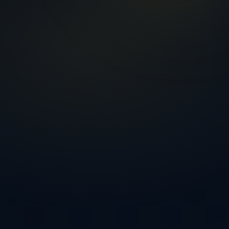
amı tek platformda
i altyapı, hızlı ödemeler
yonlarla fark yaratın.