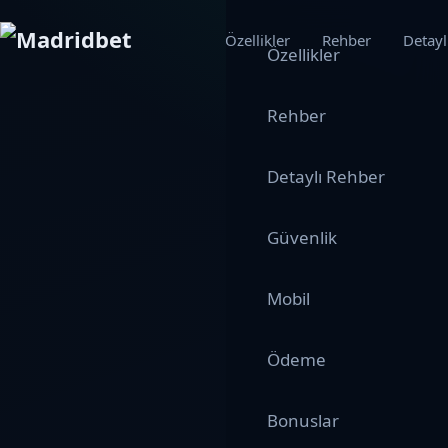
Özellikler
Rehber
Detayl
Özellikler
Rehber
Detaylı Rehber
Güvenlik
Mobil
Ödeme
Bonuslar