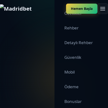
Hemen Başla
Özellikler
Rehber
Detaylı Rehber
Güvenlik
Mobil
Ödeme
Bonuslar