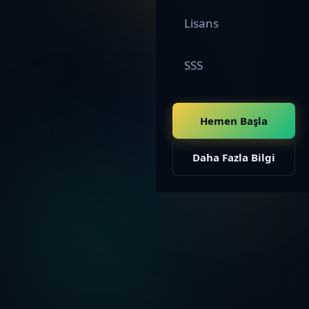
Lisans
SSS
Hemen Başla
Daha Fazla Bilgi