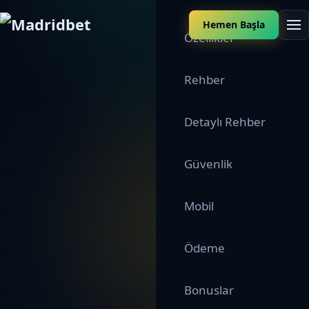
Hemen Başla
Özellikler
Rehber
Detaylı Rehber
Güvenlik
Mobil
Ödeme
Bonuslar