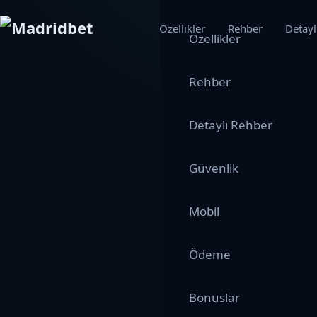
Özellikler
Rehber
Detayl
Özellikler
Rehber
Detaylı Rehber
Güvenlik
Mobil
Ödeme
Bonuslar