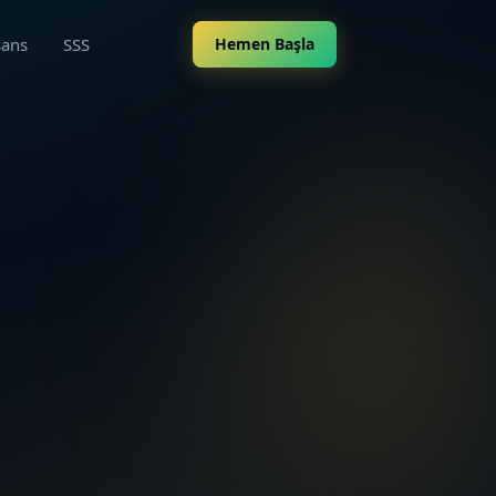
sans
SSS
Hemen Başla
his Ekosistemi
nlı casino, slot oyunları