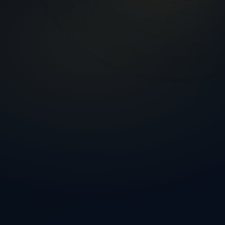
amı tek platformda
i altyapı, hızlı ödemeler
yonlarla fark yaratın.