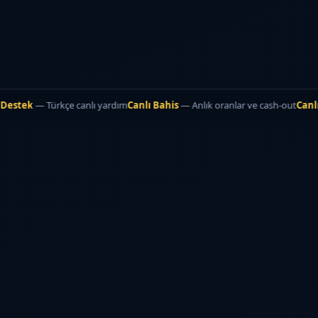
stek
— Türkçe canlı yardım
Canlı Bahis
— Anlık oranlar ve cash-out
Canlı Ca