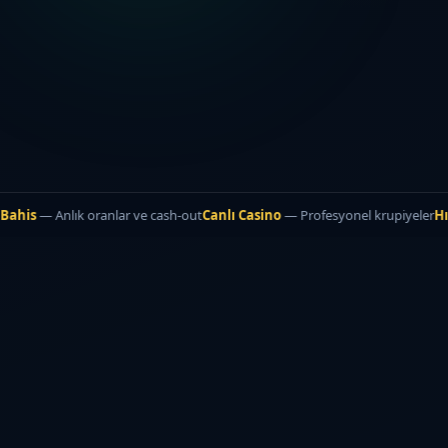
Bahis
— Anlık oranlar ve cash-out
Canlı Casino
— Profesyonel krupiyeler
Hı