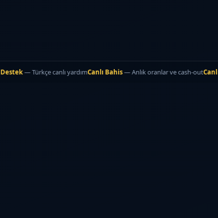
stek
— Türkçe canlı yardım
Canlı Bahis
— Anlık oranlar ve cash-out
Canlı Ca