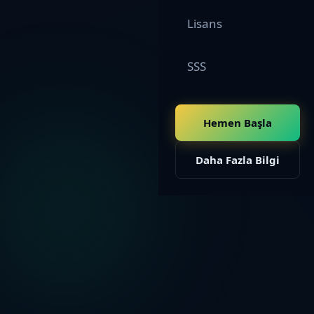
Lisans
SSS
Hemen Başla
Daha Fazla Bilgi