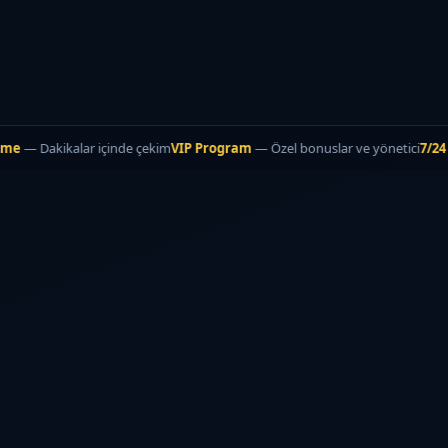
— Dakikalar içinde çekim
VIP Program
— Özel bonuslar ve yönetici
7/24 De