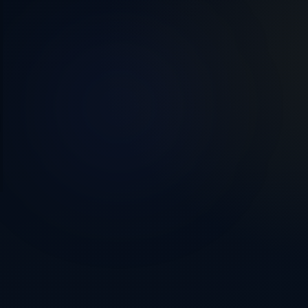
ve VIP progr
birleşiyor. Güvenl
ve zengin promos