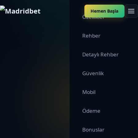
Hemen Başla
Özellikler
Rehber
Detaylı Rehber
Güvenlik
Mobil
Ödeme
Bonuslar