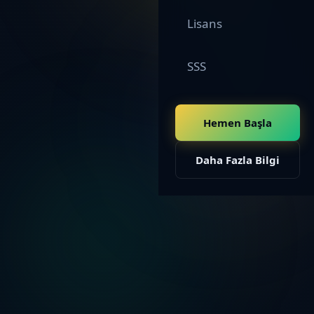
Lisans
SSS
Hemen Başla
Daha Fazla Bilgi