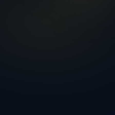
amı tek platformda
i altyapı, hızlı ödemeler
yonlarla fark yaratın.