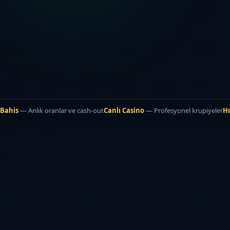
Bahis
— Anlık oranlar ve cash-out
Canlı Casino
— Profesyonel krupiyeler
Hı