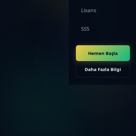
Lisans
SSS
Hemen Başla
Daha Fazla Bilgi