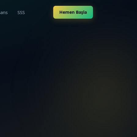
sans
SSS
Hemen Başla
his Ekosistemi
nlı casino, slot oyunları