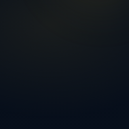
amı tek platformda
i altyapı, hızlı ödemeler
yonlarla fark yaratın.