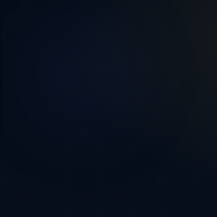
ve VIP progr
birleşiyor. Güvenl
ve zengin promos