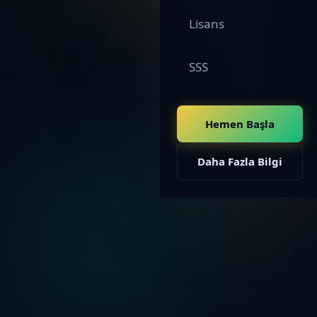
Lisans
SSS
Hemen Başla
Daha Fazla Bilgi