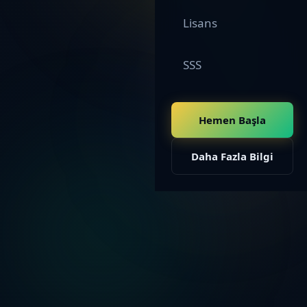
Lisans
SSS
Hemen Başla
Daha Fazla Bilgi