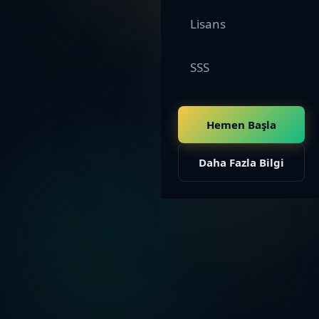
Lisans
SSS
Hemen Başla
Daha Fazla Bilgi