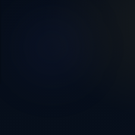
ve VIP progr
birleşiyor. Güvenl
ve zengin promos