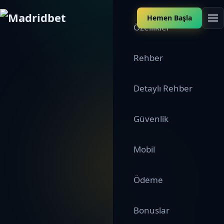
Hemen Başla
Özellikler
Rehber
Detaylı Rehber
Güvenlik
Mobil
Ödeme
Bonuslar