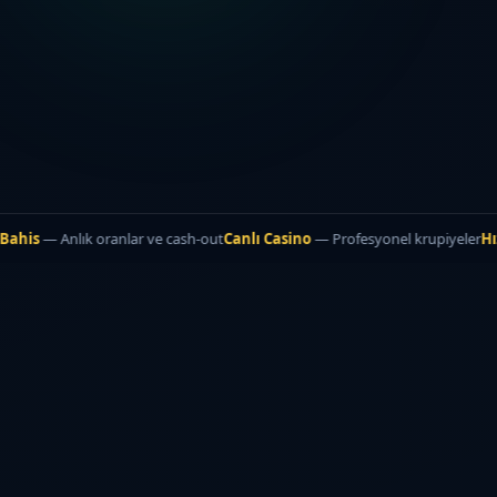
Bahis
— Anlık oranlar ve cash-out
Canlı Casino
— Profesyonel krupiyeler
Hız