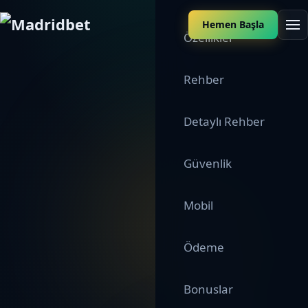
Hemen Başla
Özellikler
Rehber
Detaylı Rehber
Güvenlik
Mobil
Ödeme
Bonuslar