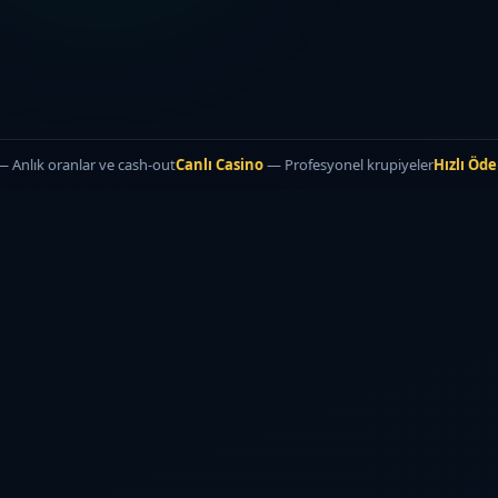
ık oranlar ve cash-out
Canlı Casino
— Profesyonel krupiyeler
Hızlı Ödeme