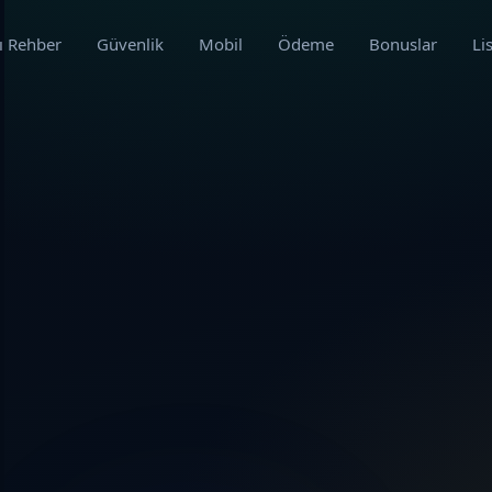
ı Rehber
Güvenlik
Mobil
Ödeme
Bonuslar
Li
Premium Ba
Spor bahisleri, ca