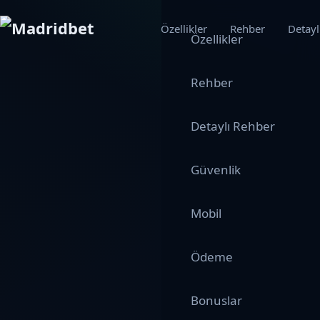
Özellikler
Rehber
Detayl
Özellikler
Rehber
Detaylı Rehber
Güvenlik
Mobil
Ödeme
Bonuslar