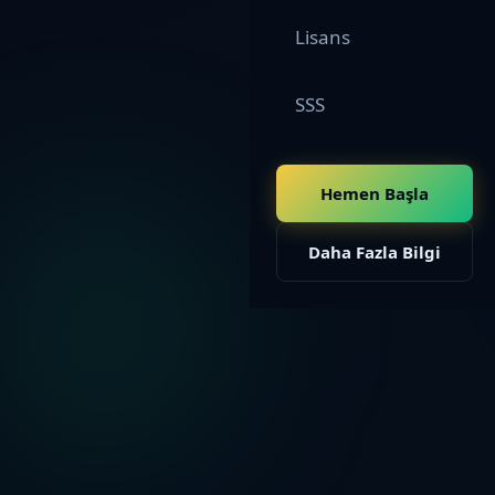
Lisans
SSS
Hemen Başla
Daha Fazla Bilgi