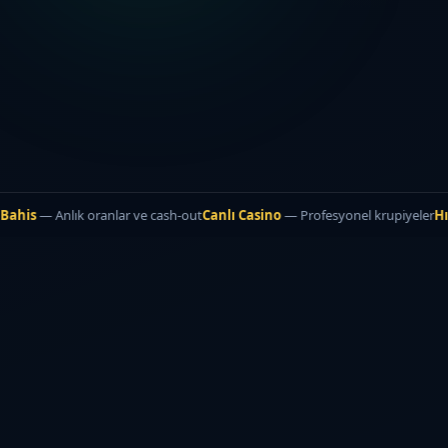
Bahis
— Anlık oranlar ve cash-out
Canlı Casino
— Profesyonel krupiyeler
Hı