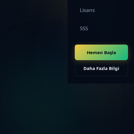
Lisans
SSS
Hemen Başla
Daha Fazla Bilgi