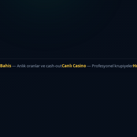
Bahis
— Anlık oranlar ve cash-out
Canlı Casino
— Profesyonel krupiyeler
Hı