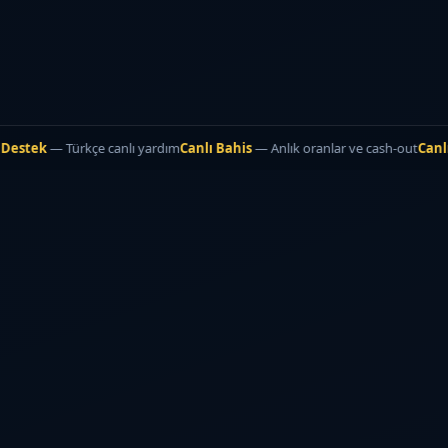
stek
— Türkçe canlı yardım
Canlı Bahis
— Anlık oranlar ve cash-out
Canlı C