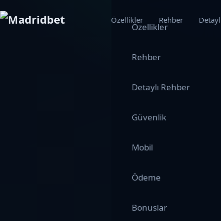
Özellikler
Rehber
Detayl
Özellikler
Rehber
Detaylı Rehber
Güvenlik
Mobil
Ödeme
Bonuslar