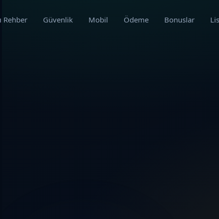
ı Rehber
Güvenlik
Mobil
Ödeme
Bonuslar
Li
Premium Ba
Spor bahisleri, ca