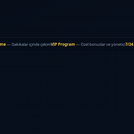
— Dakikalar içinde çekim
VIP Program
— Özel bonuslar ve yönetici
7/24 De