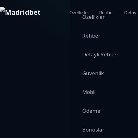
Özellikler
Rehber
Detayl
Özellikler
Rehber
Detaylı Rehber
Güvenlik
Mobil
Ödeme
Bonuslar