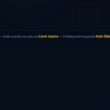
lık oranlar ve cash-out
Canlı Casino
— Profesyonel krupiyeler
Hızlı Ödeme