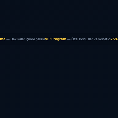
— Dakikalar içinde çekim
VIP Program
— Özel bonuslar ve yönetici
7/24 De