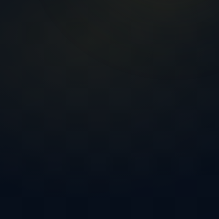
amı tek platformda
i altyapı, hızlı ödemeler
yonlarla fark yaratın.