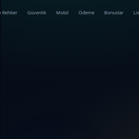
ı Rehber
Güvenlik
Mobil
Ödeme
Bonuslar
Li
Premium Ba
Spor bahisleri, ca