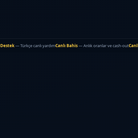
stek
— Türkçe canlı yardım
Canlı Bahis
— Anlık oranlar ve cash-out
Canlı C