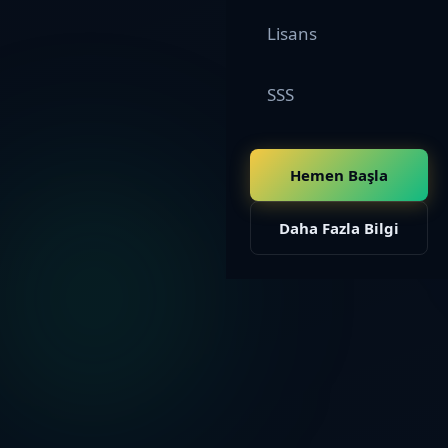
Lisans
SSS
Hemen Başla
Daha Fazla Bilgi