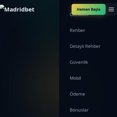
Hemen Başla
Özellikler
Rehber
Detaylı Rehber
Güvenlik
Mobil
Ödeme
Bonuslar