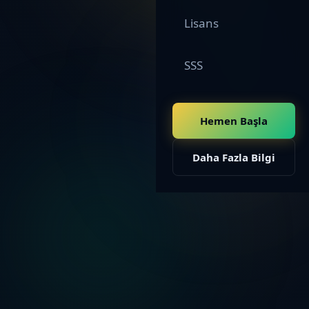
Lisans
SSS
Hemen Başla
Daha Fazla Bilgi