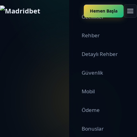
Hemen Başla
Özellikler
Rehber
Detaylı Rehber
Güvenlik
Mobil
Ödeme
Bonuslar