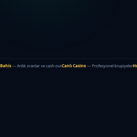
Bahis
— Anlık oranlar ve cash-out
Canlı Casino
— Profesyonel krupiyeler
Hı