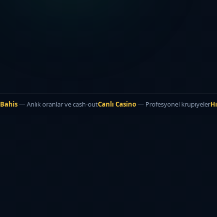
Bahis
— Anlık oranlar ve cash-out
Canlı Casino
— Profesyonel krupiyeler
Hı