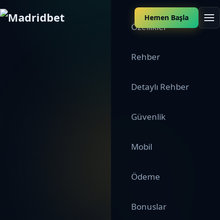
Hemen Başla
Özellikler
Rehber
Detaylı Rehber
Güvenlik
Mobil
Ödeme
Bonuslar