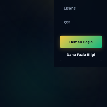
Lisans
SSS
Hemen Başla
Daha Fazla Bilgi