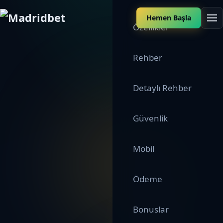
Hemen Başla
Özellikler
Rehber
Detaylı Rehber
Güvenlik
Mobil
Ödeme
Bonuslar