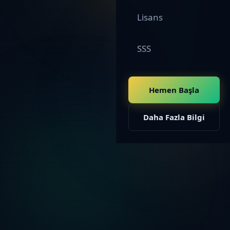
Lisans
SSS
Hemen Başla
Daha Fazla Bilgi