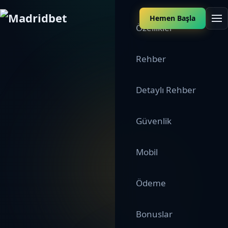
Hemen Başla
Özellikler
Rehber
Detaylı Rehber
Güvenlik
Mobil
Ödeme
Bonuslar