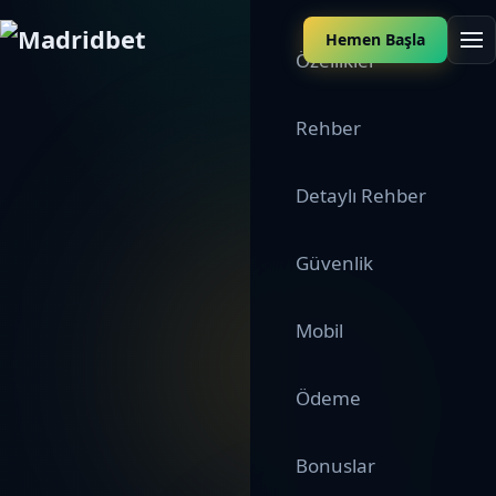
Hemen Başla
Özellikler
Rehber
Detaylı Rehber
Güvenlik
Mobil
Ödeme
Bonuslar