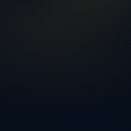
amı tek platformda
i altyapı, hızlı ödemeler
yonlarla fark yaratın.