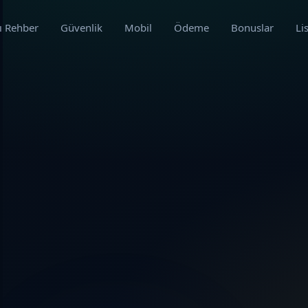
ı Rehber
Güvenlik
Mobil
Ödeme
Bonuslar
Li
Premium Ba
Spor bahisleri, ca