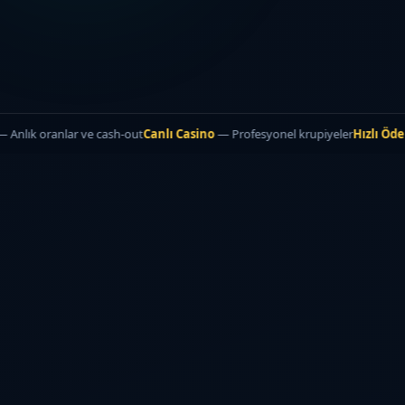
lık oranlar ve cash-out
Canlı Casino
— Profesyonel krupiyeler
Hızlı Ödeme