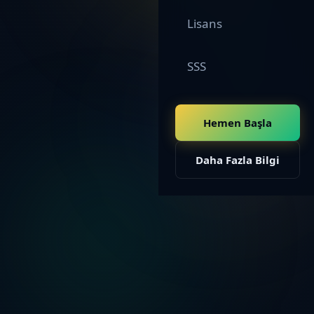
Lisans
SSS
Hemen Başla
Daha Fazla Bilgi