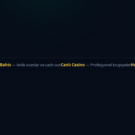
Bahis
— Anlık oranlar ve cash-out
Canlı Casino
— Profesyonel krupiyeler
Hız