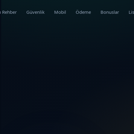
ı Rehber
Güvenlik
Mobil
Ödeme
Bonuslar
Li
Premium Ba
Spor bahisleri, ca