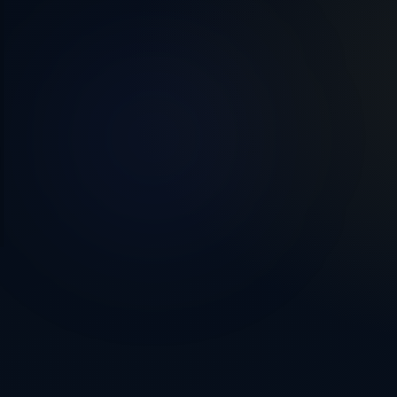
ve VIP progr
birleşiyor. Güvenl
ve zengin promos