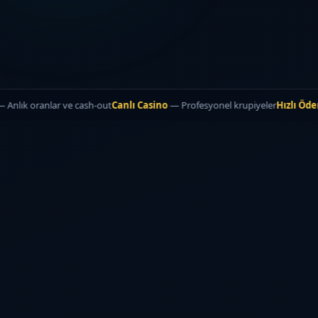
lık oranlar ve cash-out
Canlı Casino
— Profesyonel krupiyeler
Hızlı Ödeme