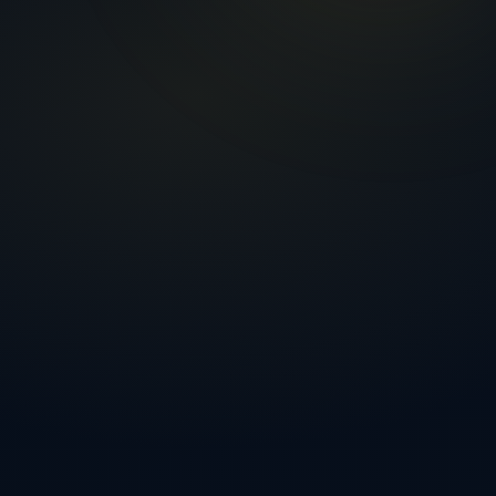
amı tek platformda
i altyapı, hızlı ödemeler
yonlarla fark yaratın.