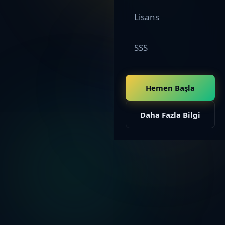
Lisans
SSS
Hemen Başla
Daha Fazla Bilgi