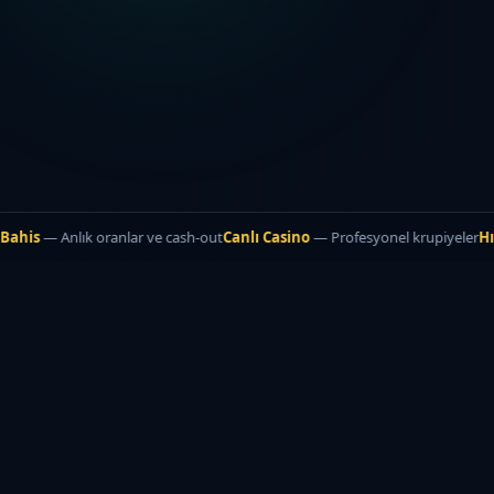
Bahis
— Anlık oranlar ve cash-out
Canlı Casino
— Profesyonel krupiyeler
Hı