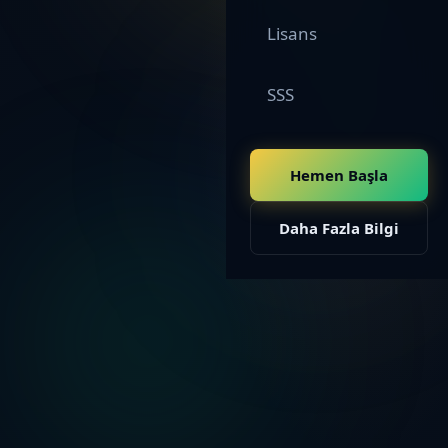
Lisans
SSS
Hemen Başla
Daha Fazla Bilgi