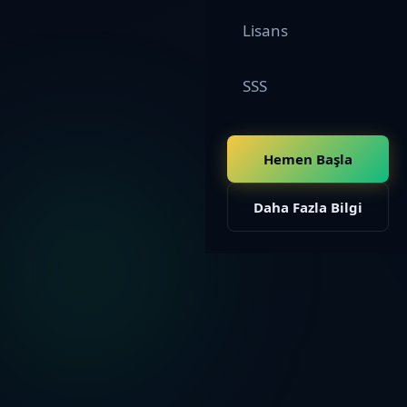
Lisans
SSS
Hemen Başla
Daha Fazla Bilgi