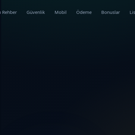
ı Rehber
Güvenlik
Mobil
Ödeme
Bonuslar
Li
Premium Ba
Spor bahisleri, ca