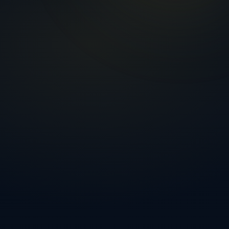
amı tek platformda
i altyapı, hızlı ödemeler
yonlarla fark yaratın.