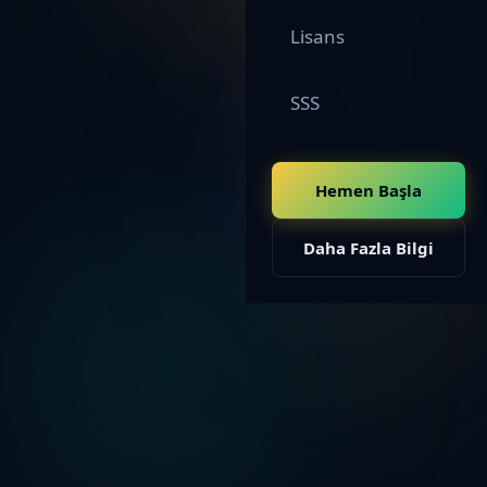
Lisans
SSS
Hemen Başla
Daha Fazla Bilgi