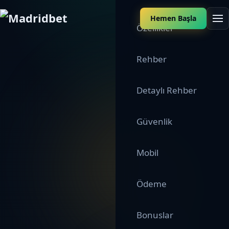
Hemen Başla
Özellikler
Rehber
Detaylı Rehber
Güvenlik
Mobil
Ödeme
Bonuslar