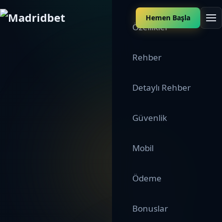
Hemen Başla
Özellikler
Rehber
Detaylı Rehber
Güvenlik
Mobil
Ödeme
Bonuslar